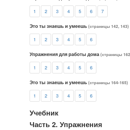
1
2
3
4
5
6
7
Это ты знаешь и умеешь
(страницы 142, 143)
1
2
3
4
5
6
Упражнения для работы дома
(страницы 162
1
2
3
4
5
6
Это ты знаешь и умеешь
(страницы 164-165)
1
2
3
4
5
6
Учебник
Часть 2. Упражнения