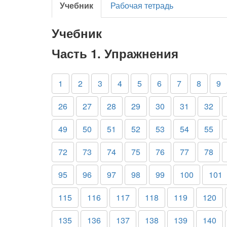
Учебник
Рабочая тетрадь
Учебник
Часть 1. Упражнения
1
2
3
4
5
6
7
8
9
26
27
28
29
30
31
32
49
50
51
52
53
54
55
72
73
74
75
76
77
78
95
96
97
98
99
100
101
115
116
117
118
119
120
135
136
137
138
139
140