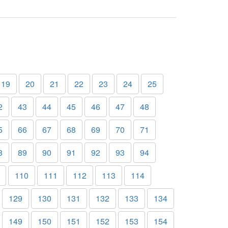
19
20
21
22
23
24
25
2
43
44
45
46
47
48
5
66
67
68
69
70
71
8
89
90
91
92
93
94
110
111
112
113
114
129
130
131
132
133
134
149
150
151
152
153
154