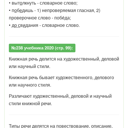
• вы
т
о
лк
нуть - словарное слово;
•
п
о
б
е
д
ишь - 1) непроверяемая гласная, 2)
проверочное слово - побе́да;
• д
о
с
в
и
дани
я - словарное слово.
№238 учебника 2020 (стр. 99):
Книжная речь делится на художественный, деловой
или научный стили.
Книжная речь бывает художественного, делового
или научного стиля.
Различают художественный, деловой и научный
стили книжной речи.
Типы речи делятся на повествование, описание,