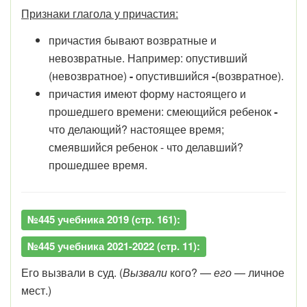
Признаки глагола у причастия:
причастия бывают возвратные и
невозвратные. Например:
опустивший
(невозвратное)
-
опустивший
ся
-
(возвратное).
причастия имеют форму настоящего и
прошедшего времени: смеющийся ребенок
-
что делающий? настоящее время;
смеявшийся ребенок - что делавший?
прошедшее время.
№445 учебника 2019 (стр. 161):
№445 учебника 2021-2022 (стр. 11):
Его
вызвали в суд. (
Вызвали
кого? —
его
— личное
мест.)