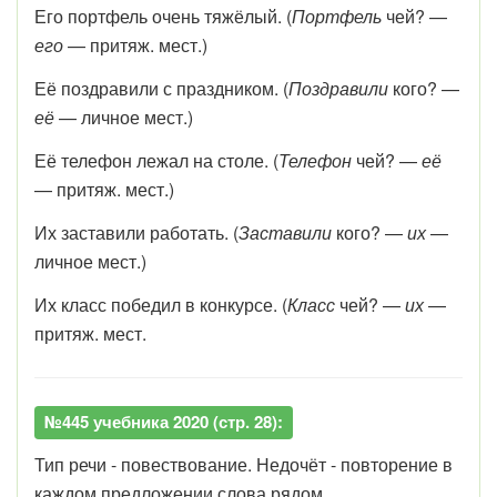
Его
портфель очень тяжёлый. (
Портфель
чей? —
его
— притяж. мест.)
Её
поздравили с праздником. (
Поздравили
кого? —
её
— личное мест.)
Её
телефон лежал на столе. (
Телефон
чей? —
её
— притяж. мест.)
Их
заставили работать. (
Заставили
кого? —
их
—
личное мест.)
Их
класс победил в конкурсе. (
Класс
чей? —
их
—
притяж. мест.
№445 учебника 2020 (стр. 28):
Тип речи - повествование. Недочёт - повторение в
каждом предложении слова рядом.