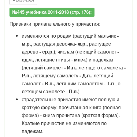
№445 учебника 2011-2018 (стр. 176):
Признаки прилагательного у причастия:
изменяются по родам
(растущий мальчик
-
м.р.,
растущая девочка
- ж.р.,
растущее
дерево
- ср.р.)
; числам (летящий самолет
-
ед.ч.,
летящие птицы -
мн.ч.
) и падежам
(летящий самолёт
- И.п.,
летящего самолёта
-
Р.п.,
летящему самолёту
- Д.п.,
летящий
самолёт
- В.п.,
летящим самолётом -
Т.п
., о
летящем
самолёте -
П.п.
).
страдательные причастия имеют полную и
краткую форму: прочитанная книга (полная
форма)
-
книга прочитана
(краткая форма).
Краткие причастия не изменяются по
падежам.