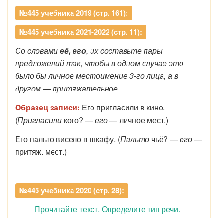
№445 учебника 2019 (стр. 161):
№445 учебника 2021-2022 (стр. 11):
Со словами
её, его
, их составьте пары
предложений так, чтобы в одном случае это
было бы личное местоимение 3-го лица, а в
другом — притяжательное.
Образец записи:
Его
пригласили в кино.
(
Пригласили
кого? —
его
— личное мест.)
Его
пальто висело в шкафу. (
Пальто
чьё? —
его
—
притяж. мест.)
№445 учебника 2020 (стр. 28):
Прочитайте текст. Определите тип речи.